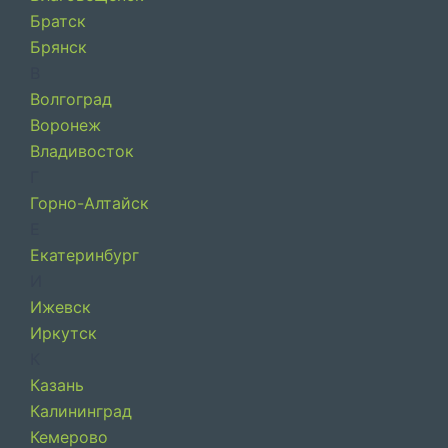
Братск
Брянск
В
Волгоград
Воронеж
Владивосток
Г
Горно-Алтайск
Е
Екатеринбург
И
Ижевск
Иркутск
К
Казань
Калининград
Кемерово