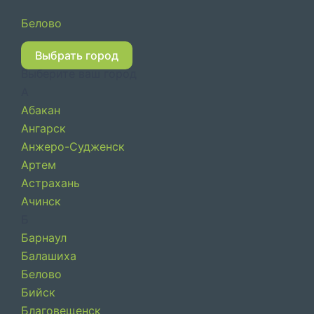
Перейти
Белово
к
содержимому
Выбрать город
Выберите ваш город
А
Абакан
Ангарск
Анжеро-Судженск
Артем
Астрахань
Ачинск
Б
Барнаул
Балашиха
Белово
Бийск
Благовещенск