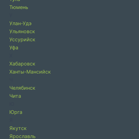
Тюмень
У
Улан-Удэ
Ульяновск
Уссурийск
Уфа
Х
Хабаровск
Ханты-Мансийск
Ч
Челябинск
Чита
Ю
Юрга
Я
Якутск
Ярославль