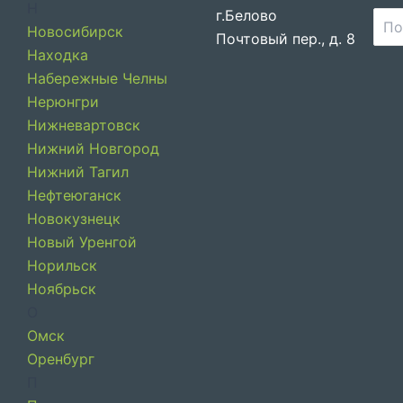
Н
г.Белово
Новосибирск
Пои
Почтовый пер., д. 8
Находка
Набережные Челны
Нерюнгри
Нижневартовск
Нижний Новгород
Нижний Тагил
Нефтеюганск
Новокузнецк
Новый Уренгой
Норильск
Ноябрьск
О
Омск
Оренбург
П