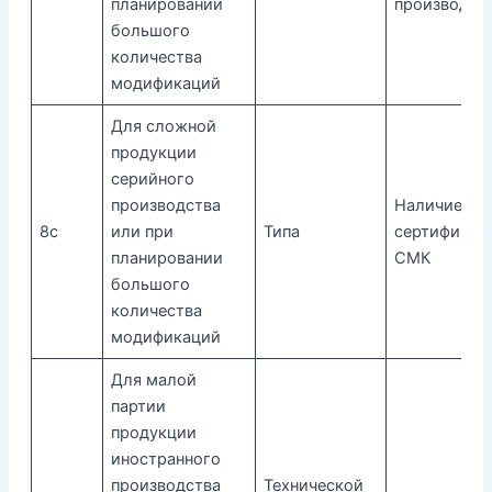
планировании
производст
большого
количества
модификаций
Для сложной
продукции
серийного
производства
Наличие
8с
или при
Типа
сертификат
планировании
СМК
большого
количества
модификаций
Для малой
партии
продукции
иностранного
производства
Технической