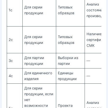
Анализ
Для серии
Типовых
1с
состояния
продукции
образцов
производст
Наличие
Для серии
Типовых
2с
сертификат
продукции
образцов
СМК
Для партии
Выборки из
3с
—
продукции
партии
Для единичного
Единицы
4с
—
изделия
продукции
Для серии
продукции, если
нет
Анализ
возможности
Проекта