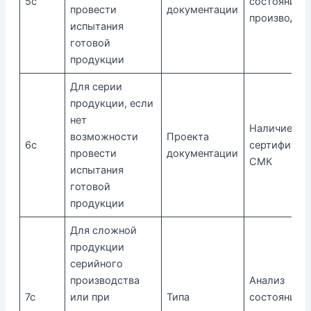
5с
состояния
провести
документации
производст
испытания
готовой
продукции
Для серии
продукции, если
нет
Наличие
возможности
Проекта
6с
сертификат
провести
документации
СМК
испытания
готовой
продукции
Для сложной
продукции
серийного
производства
Анализ
7с
или при
Типа
состояния