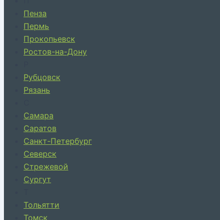
П
Пенза
Пермь
Прокопьевск
Ростов-на-Дону
Р
Рубцовск
Рязань
С
Самара
Саратов
Санкт-Петербург
Северск
Стрежевой
Сургут
Т
Тольятти
Томск