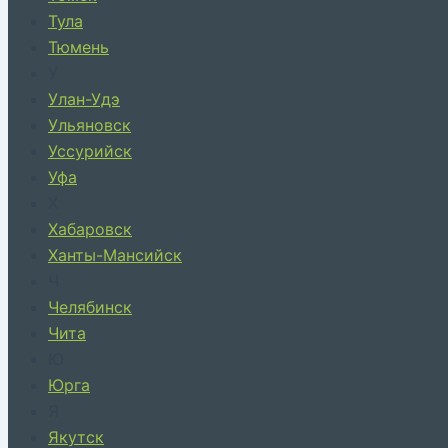
Тула
Тюмень
У
Улан-Удэ
Ульяновск
Уссурийск
Уфа
Х
Хабаровск
Ханты-Мансийск
Ч
Челябинск
Чита
Ю
Юрга
Я
Якутск